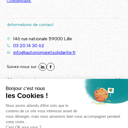
Confidentialité.
Informations de contact
146 rue nationale 59000 Lille
03 20 14 30 62
info@autonomieetsolidarite.fr
Suivez-nous sur :
Menu principal
Autres liens
© Autonomie & Solidarité 2026. - Tous droits réservés -
Plan
de site
/
Mentions légales
/
RGPD