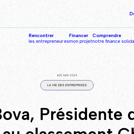
D
Rencontrer
Financer
Comprendre
les entrepreneur·es
mon projet
notre finance solida
25 MAI 2024
LA VIE DES ENTREPRISES
ova, Présidente 