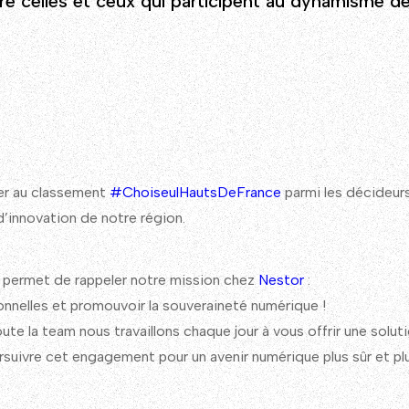
̀re celles et ceux qui participent au dynamisme de
rer au classement
#
ChoiseulHautsDeFrance
parmi les décideurs
d’innovation de notre région.
 permet de rappeler notre mission chez
Nestor
:
nnelles et promouvoir la souveraineté numérique !
ute la team nous travaillons chaque jour à vous offrir une solut
rsuivre cet engagement pour un avenir numérique plus sûr et pl