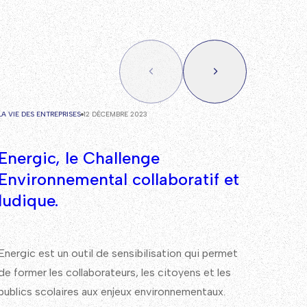
LA VIE DES ENTREPRISES
12 DÉCEMBRE 2023
LA VIE D
Energic, le Challenge
Pop
Environnemental collaboratif et
acce
ludique.
La tra
pour le
Energic est un outil de sensibilisation qui permet
exclue
de former les collaborateurs, les citoyens et les
d’acc
publics scolaires aux enjeux environnementaux.
Lire