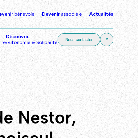
evenir
bénévole
Devenir
associé·e
Actualités
Découvrir
Nous contacter
ire
Autonomie & Solidarité
de Nestor,