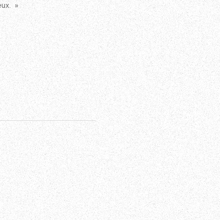
eux. »