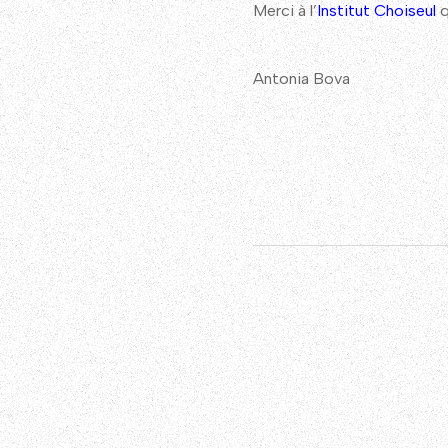
Merci à l’
Institut Choiseul
q
Antonia Bova