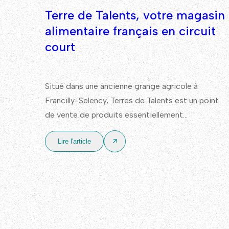
Terre de Talents, votre magasin
alimentaire français en circuit
court
Situé dans une ancienne grange agricole à
Francilly-Selency, Terres de Talents est un point
de vente de produits essentiellement
alimentaires, 100% français, avec un
Lire l'article
approvisionnement en priorité auprès de
producteurs et d’acteurs locaux.