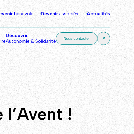
evenir
bénévole
Devenir
associé·e
Actualités
Découvrir
Nous contacter
ire
Autonomie & Solidarité
 l’Avent !