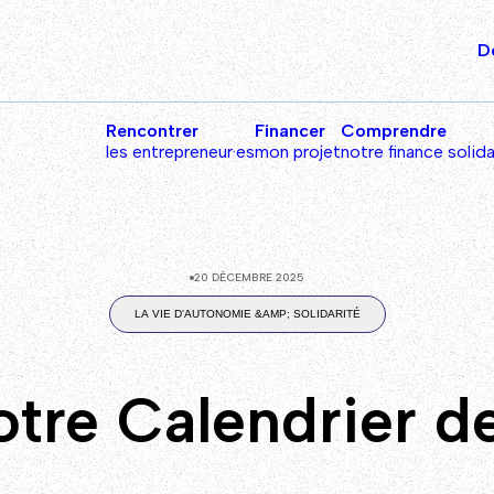
D
Rencontrer
Financer
Comprendre
les entrepreneur·es
mon projet
notre finance solida
20 DÉCEMBRE 2025
LA VIE D'AUTONOMIE &AMP; SOLIDARITÉ
tre Calendrier de