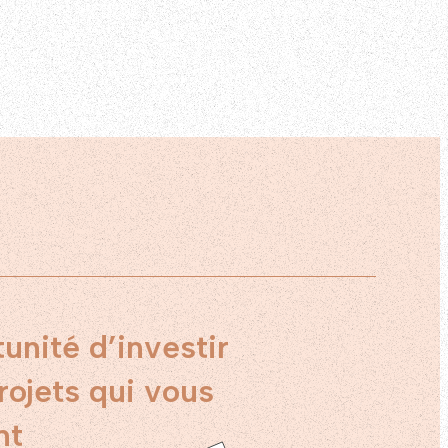
unité d’investir
rojets qui vous
nt