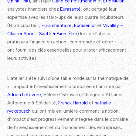
(think-link)
, ainsi que
Candice Petitmangin
et
Eric Mulon
,
analystes financiers chez
Eurasanté
, ont partagé leur
expertise avec les start-ups de leurs quatre incubateurs
(Bio Incubateur,
Euralimentaire
,
Eurasenior
et
Vivalley –
Cluster Sport | Santé & Bien-Être
) lors de l’atelier
pratique « Finance en action : comprendre et gérer ». Ils
ont fourni des clés essentielles pour piloter efficacement
leurs activités.
L’atelier a été suivi d’une table ronde sur la thématique de
« L’impact & l’investissement » préparée et animée par
Adrien Lefevere
, Hélène Ostrowski, Chargée d’Affaires
Autonomie & Solidarité,
Franck Harrold
et
nathalie
ryckebusch
qui ont mis en lumière comment la notion
d’impact s’est progressivement intégrée dans le domaine
de l’investissement et du financement des entreprises,
soulignant son importance croissante aujourd’hui.