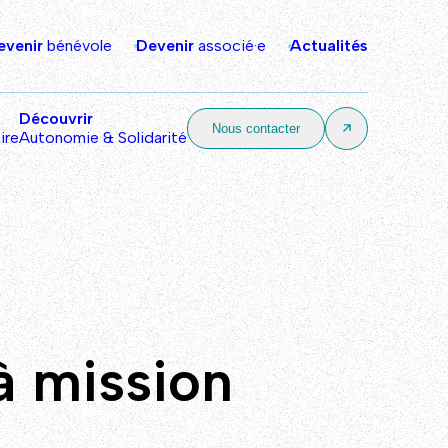
evenir
bénévole
Devenir
associé·e
Actualités
Découvrir
Nous contacter
ire
Autonomie & Solidarité
à mission