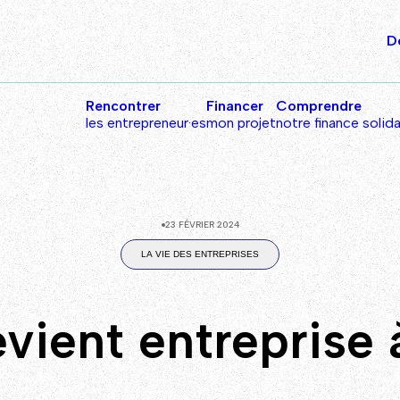
D
Rencontrer
Financer
Comprendre
les entrepreneur·es
mon projet
notre finance solida
23 FÉVRIER 2024
LA VIE DES ENTREPRISES
vient entreprise 