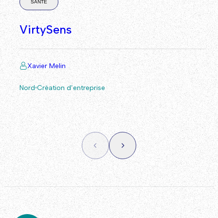
SANTÉ
VirtySens
Xavier Melin
Nord
Création d’entreprise