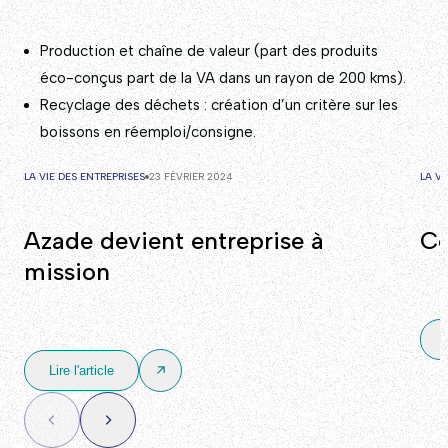
Production et chaîne de valeur (part des produits
éco-conçus part de la VA dans un rayon de 200 kms).
Recyclage des déchets : création d’un critère sur les
boissons en réemploi/consigne.
LA VIE DES ENTREPRISES
23 FÉVRIER 2024
LA V
Azade devient entreprise à
Co
mission
Lire l'article