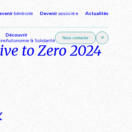
evenir
bénévole
Devenir
associé·e
Actualités
Découvrir
Nous contacter
ire
Autonomie & Solidarité
rive to Zero 2024
x