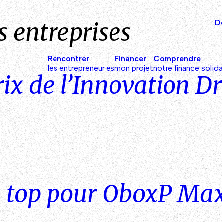
s entreprises
D
Rencontrer
Financer
Comprendre
les entrepreneur·es
mon projet
notre finance solida
prix de l’Innovation D
 top pour OboxP Ma